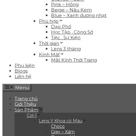
Pink – Hồng
Beige – Nâu Kem
Blue – Xanh dương nhạt
Phù hợp
Dạo Phố
Học Tập , Công Sở
Tiệc . Sự Kiện
Thời gian
Lens 3 tháng
Kính Mát
Mắt Kính Thời Trang
Phụ kiện
Blogs
Liên hệ
Menu
Trang chủ
Giới Thiệu
Sản Phẩm
Col-1
Lens Y Khoa có Màu
Choco
Gray – Xám