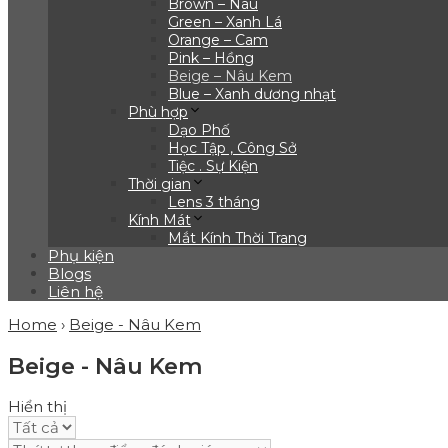
Brown – Nâu
Green – Xanh Lá
Orange – Cam
Pink – Hồng
Beige – Nâu Kem
Blue – Xanh dương nhạt
Phù hợp
Dạo Phố
Học Tập , Công Sở
Tiệc . Sự Kiện
Thời gian
Lens 3 tháng
Kính Mát
Mắt Kính Thời Trang
Phụ kiện
Blogs
Liên hệ
Home
›
Beige - Nâu Kem
Beige - Nâu Kem
Hiển thị