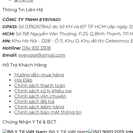
Thông Tin Liên Hệ
CÔNG TY TNHH EYEIYAGI
GPKD:
Số 0316267842 do Sở KH và ĐT TP HCM cấp ngày 12
HCM:
Số 158 Nguyễn Văn Thương, P.25, Q.Bình Thạnh, TP
HN:
Kho Hà Nội - D28 - Ô 11, Khu D, Khu đô thị Geleximco,
Hotline:
034 933 3308
Email:
eyeiyagi@gmail.com
Hỗ Trợ Khách Hàng
Hướng dẫn mua hàng
Hỏi Đáp
Chính sách thanh toán
Chính sách xử lý khiếu nại
Chính sách vận chuyển
Chính sách đổi trả
Chính sách kiểm hàng
Chính sách bảo mật thông tin
Chứng Nhận Y Tế & BCT
Bộ Y Tế Việt Nam