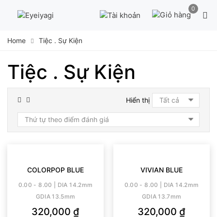
Skip
0
to
content
Home
Tiệc . Sự Kiện
Tiệc . Sự Kiện
Hiển thị
COLORPOP BLUE
VIVIAN BLUE
0.00 - 8.00 | DIA 14.2mm
0.00 - 8.00 | DIA 14.2mm
GDIA 13.5mm
GDIA 13.7mm
320,000
₫
320,000
₫