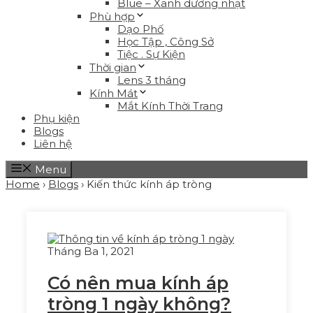
Blue – Xanh dương nhạt
Phù hợp
Dạo Phố
Học Tập , Công Sở
Tiệc . Sự Kiện
Thời gian
Lens 3 tháng
Kính Mát
Mắt Kính Thời Trang
Phụ kiện
Blogs
Liên hệ
Menu
Home
›
Blogs
›
Kiến thức kính áp tròng
Tháng Ba 1, 2021
Có nên mua kính áp
tròng 1 ngày không?