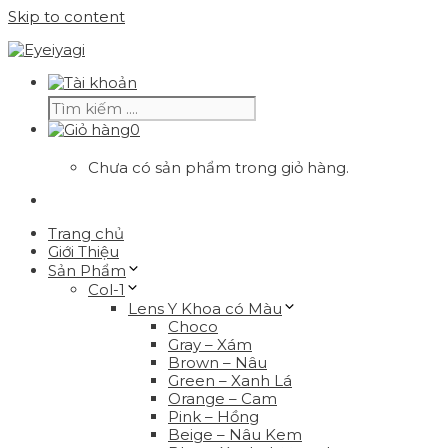
Skip to content
0
Chưa có sản phẩm trong giỏ hàng.
Trang chủ
Giới Thiệu
Sản Phẩm
Col-1
Lens Y Khoa có Màu
Choco
Gray – Xám
Brown – Nâu
Green – Xanh Lá
Orange – Cam
Pink – Hồng
Beige – Nâu Kem