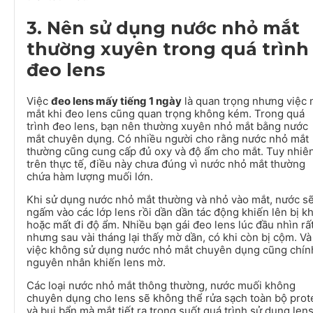
3. Nên sử dụng nước nhỏ mắt
thường xuyên trong quá trình
đeo lens
Việc
đeo lens mấy tiếng 1 ngày
là quan trọng nhưng việc 
mắt khi đeo lens cũng quan trọng không kém. Trong quá
trình đeo lens, bạn nên thường xuyên nhỏ mắt bằng nước
mắt chuyên dụng. Có nhiều người cho rằng nước nhỏ mắt
thường cũng cung cấp đủ oxy và độ ẩm cho mắt. Tuy nhiê
trên thực tế, điều này chưa đúng vì nước nhỏ mắt thường
chứa hàm lượng muối lớn.
Khi sử dụng nước nhỏ mắt thường và nhỏ vào mắt, nước s
ngấm vào các lớp lens rồi dần dần tác động khiến lên bị k
hoặc mất đi độ ẩm. Nhiều bạn gái đeo lens lúc đầu nhìn rất
nhưng sau vài tháng lại thấy mờ dần, có khi còn bị cộm. Và
việc không sử dụng nước nhỏ mắt chuyên dụng cũng chính
nguyên nhân khiến lens mờ.
Các loại nước nhỏ mắt thông thường, nước muối không
chuyên dụng cho lens sẽ không thể rửa sạch toàn bộ prot
và bụi bẩn mà mắt tiết ra trong suốt quá trình sử dụng lens