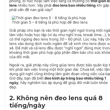
phòng, đi học hoặc làm việc tăng ca thường có
thời gian 
lens
nhiều hơn. Vậy phải
đeo lens bao nhiêu tiếng
khi gặp
phải vấn đề nan giải này?
Thời gian 5 – 8 tiếng là phù hợp để đeo lens
Giải pháp cho bạn là vào thời gian nghỉ ngơi trong một ng
làm việc hoặc học tập (ví dụ như nghỉ trưa, break time…), 
có thể ngừng đeo lens trong 30 – 60 phút. Lúc này, hãy ch
lens vào dung dịch nước ngâm để vệ sinh cho lens được s
sẽ. Để mắt và cả lens đều được “nghỉ ngơi” đúng mức tron
khoảng thời gian phù hợp góp phần đảm bảo cho sức khỏ
của đôi mắt.
Ngoài ra, giải pháp này cũng giúp lens được bảo quản kịp 
khi phải làm việc trong một thời gian dài. Chưa kể, việc tận
dụng giờ nghỉ cũng không làm gián đoạn công việc của bạ
Giờ đây, bạn đã biết
đeo kính áp tròng bao nhiêu tiếng 1
ngày
, hãy nghiêm túc áp dụng để giúp đôi mắt luôn khỏe
đẹp.
2. Không nên đeo lens quá 8
tiếng/ngày