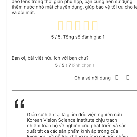
đeo lens trong thời gian phù hợp, bạn cũng nên sử dụng
thêm nước nhỏ mắt chuyên dụng, giúp bảo vệ tối ưu cho l
và đôi mắt.
5
/ 5. Tổng số đánh giá:
1
Bạn ơi, bài viết hữu ích với bạn chứ?
5
/
5
(
7
bình chọn
)
Chia sẻ nội dung
Giáo sự hiện tại là giám đốc viện nghiên cứu
Korean Vision Science Institute chịu trách
nhiệm toàn bộ về nghiên cứu phát triển và sản
xuất tất cả các sản phẩm kính áp tròng của
Eyeiyagi, với nỗ lực không ngừng cải tiến nhằm