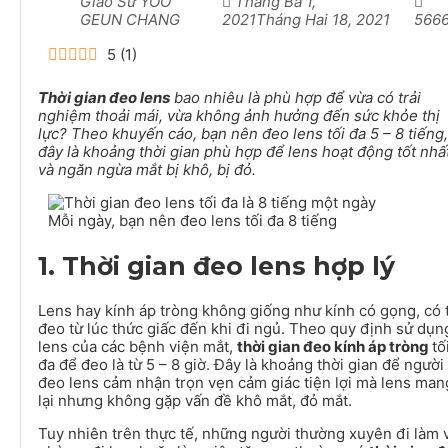
Giáo Sư YOO
Tháng Ba 1,
GEUN CHANG
2021
Tháng Hai 18, 2021
566
5
(
1
)
Thời gian đeo lens
bao nhiêu là phù hợp để vừa có trải
nghiệm thoải mái, vừa không ảnh hưởng đến sức khỏe thị
lực? Theo khuyến cáo, bạn nên đeo lens tối đa 5 – 8 tiếng,
đây là khoảng thời gian phù hợp để lens hoạt động tốt nhấ
và ngăn ngừa mắt bị khô, bị đỏ.
Mỗi ngày, bạn nên đeo lens tối đa 8 tiếng
1. Thời gian đeo lens hợp lý
Lens hay kính áp tròng không giống như kính có gọng, có 
đeo từ lúc thức giấc đến khi đi ngủ. Theo quy định sử dụn
lens của các bệnh viện mắt,
thời gian đeo kính áp tròng
tố
đa để đeo là từ 5 – 8 giờ. Đây là khoảng thời gian để người
đeo lens cảm nhận trọn vẹn cảm giác tiện lợi mà lens man
lại nhưng không gặp vấn đề khô mắt, đỏ mắt.
Tuy nhiên trên thực tế, những người thường xuyên đi làm 