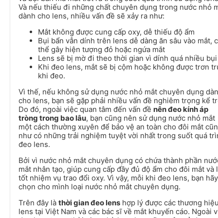
Và nếu thiếu đi những chất chuyên dụng trong nước nhỏ 
dành cho lens, nhiều vấn đề sẽ xảy ra như:
Mắt không được cung cấp oxy, dễ thiếu độ ẩm
Bụi bẩn vẫn dính trên lens dễ dàng ăn sâu vào mắt, 
thể gây hiện tượng đỏ hoặc ngứa mắt
Lens sẽ bị mờ đi theo thời gian vì dính quá nhiều bụi
Khi đeo lens, mắt sẽ bị cộm hoặc không được trơn tr
khi đeo.
Vì thế, nếu không sử dụng nước nhỏ mắt chuyên dụng dà
cho lens, bạn sẽ gặp phải nhiều vấn đề nghiêm trọng kể tr
Do đó, ngoài việc quan tâm đến vấn đề
nên đeo kính áp
tròng trong bao lâu
, bạn cũng nên sử dụng nước nhỏ mắt
một cách thường xuyên để bảo vệ an toàn cho đôi mắt cũ
như có những trải nghiệm tuyệt vời nhất trong suốt quá tr
đeo lens.
Bởi vì nước nhỏ mắt chuyên dụng có chứa thành phần nướ
mắt nhân tạo, giúp cung cấp đầy đủ độ ẩm cho đôi mắt và 
tốt nhiệm vụ trao đổi oxy. Vì vậy, mỗi khi đeo lens, bạn hãy
chọn cho mình loại nước nhỏ mắt chuyên dụng.
Trên đây là
thời gian đeo lens
hợp lý được các thương hiệ
lens tại Việt Nam và các bác sĩ về mắt khuyến cáo. Ngoài v