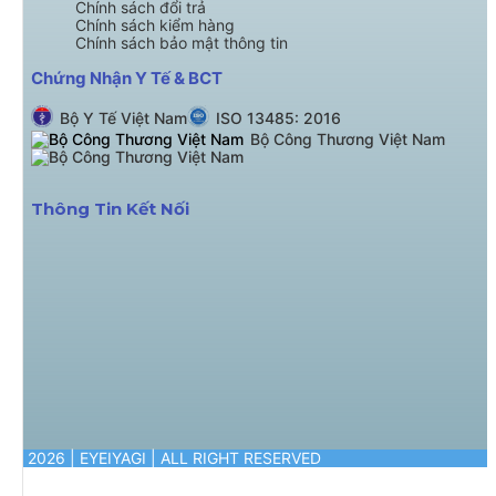
Chính sách đổi trả
Chính sách kiểm hàng
Chính sách bảo mật thông tin
Chứng Nhận Y Tế & BCT
Bộ Y Tế Việt Nam
ISO 13485: 2016
Bộ Công Thương Việt Nam
Thông Tin Kết Nối
© 2026 | EYEIYAGI | ALL RIGHT RESERVED