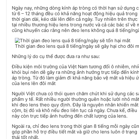
Ngày nay, những dòng kính áp tròng có thời hạn sử dụng 
từ 6 – 12 tháng đều có khả năng hoạt động hiệu quả trong
thời gian dài, kéo dài lên đến cả ngày. Tuy nhiên trên thực 
tại nhiều thương hiệu lens trong nước và cả các bác sĩ về 
cũng khuyến cáo rằng nên đeo lens không quá 8 tiếng/ng
Thời gian đeo lens quá 8 tiếng/ngày sẽ gây hại cho đôi m
Những lý do cụ thể được đưa ra như sau:
Điều kiện môi trường của Việt Nam tương đối ô nhiễm, nh
khói bụi nên dễ gây ra những ảnh hưởng trực tiếp đến kín
áp tròng. Từ đó làm giảm đi khả năng bảo vệ mắt và hiệu 
của lens lên đôi mắt
Người Việt chưa có thói quen chăm chút khi sử dụng các s
phẩm y tế. Rất nhiều người thường quên hoặc lười nhỏ mắ
khi đeo lens theo quy định. Đây là nguyên nhân khiến mắt
cộm, bị đỏ và khô nếu đeo liên tục cả ngày. Chưa kể, điều
này còn trực tiếp ảnh hưởng đến chất lượng của lens.
Ngoài ra, chỉ đeo lens trong thời gian 8 tiếng mỗi ngày cũ
góp phần hỗ trợ điều tiết mắt và giữ cho lens luôn ở trạng
thái tốt nhất.