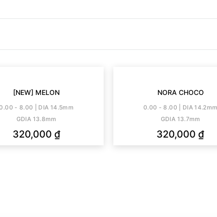
ắt)
cận của mình. Nếu cận lệch, lần lượt chọn theo độ cận của
dụng cụ đeo lens. EYEIYAGI sẽ không tặng kèm khay lens nếu
[NEW] MELON
NORA CHOCO
0.00 - 8.00 | DIA 14.5mm
0.00 - 8.00 | DIA 14.2m
GDIA 13.8mm
GDIA 13.7mm
320,000
₫
320,000
₫