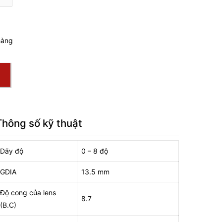
hàng
Thông số kỹ thuật
Dãy độ
0 – 8 độ
GDIA
13.5 mm
Độ cong của lens
8.7
(B.C)