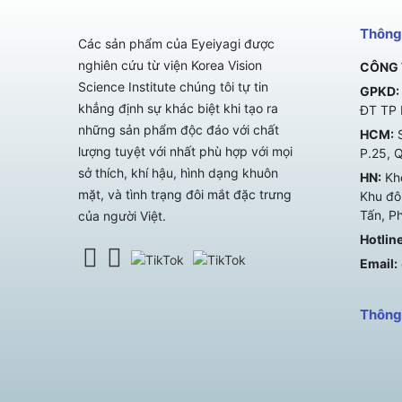
Thông 
Các sản phẩm của Eyeiyagi được
nghiên cứu từ viện Korea Vision
CÔNG 
Science Institute chúng tôi tự tin
GPKD:
khẳng định sự khác biệt khi tạo ra
ĐT TP 
những sản phẩm độc đáo với chất
HCM:
S
lượng tuyệt với nhất phù hợp với mọi
P.25, 
sở thích, khí hậu, hình dạng khuôn
HN:
Kho
mặt, và tình trạng đôi mắt đặc trưng
Khu đô 
Tấn, P
của người Việt.
Hotline
Email:
Thông 