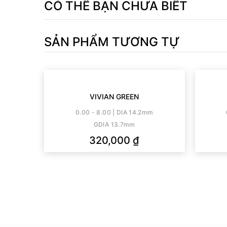
– Phân loại hàng tính theo giá của 1 chiếc lens (1 bên m
CÓ THỂ BẠN CHƯA BIẾT
– Nếu bạn cận đều, vui lòng chọn x2 số lượng theo độ 
từng mắt (chọn số lượng 2 chiếc để đủ 1 cặp lens)
SẢN PHẨM TƯƠNG TỰ
– Mỗi cặp lens đều được tặng kèm khay đựng lens và 
bạn iu chỉ mua 1 chiếc lens.
———————
VIVIAN GREEN
0.00 - 8.00 | DIA 14.2mm
GDIA 13.7mm
320,000
₫