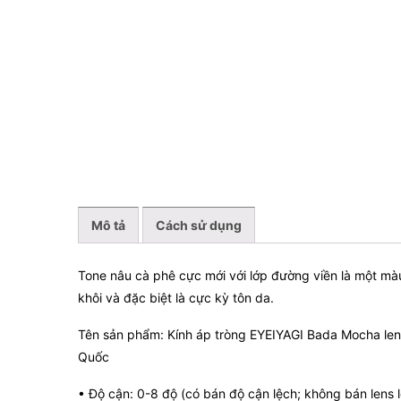
Kính Mát
Mắt Kính Thời Trang
Mô tả
Cách sử dụng
Tone nâu cà phê cực mới với lớp đường viền là một màu
khôi và đặc biệt là cực kỳ tôn da.
Tên sản phẩm: Kính áp tròng EYEIYAGI Bada Mocha len
Quốc
• Độ cận: 0-8 độ (có bán độ cận lệch; không bán lens 