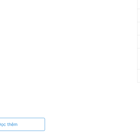
c seal mà không cần ngâm (Đối với mắt nhạy cảm, nên ngâm
Đọc thêm