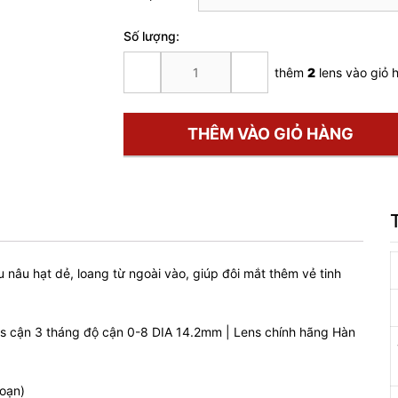
Số lượng:
BADA
thêm
2
lens vào giỏ 
MOCHA
số
lượng
THÊM VÀO GIỎ HÀNG
 nâu hạt dẻ, loang từ ngoài vào, giúp đôi mắt thêm vẻ tinh
s cận 3 tháng độ cận 0-8 DIA 14.2mm | Lens chính hãng Hàn
loạn)