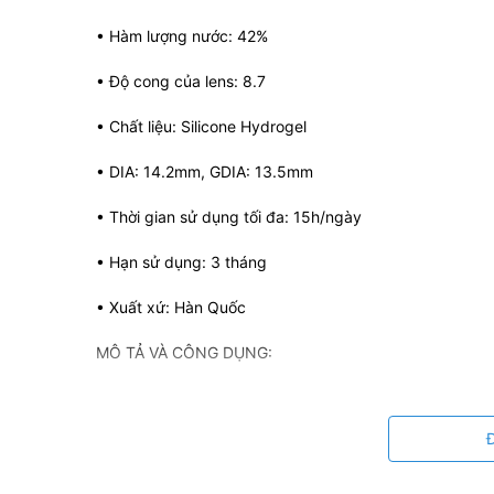
• Hàm lượng nước: 42%
• Độ cong của lens: 8.7
• Chất liệu: Silicone Hydrogel
• DIA: 14.2mm, GDIA: 13.5mm
• Thời gian sử dụng tối đa: 15h/ngày
• Hạn sử dụng: 3 tháng
• Xuất xứ: Hàn Quốc
MÔ TẢ VÀ CÔNG DỤNG:
– Kính áp tròng EYEIYAGI có thể đeo ngay sau khi bó
lens từ 30 phút – 1 tiếng rồi mới sử dụng)
– Được sản xuất và nhập khẩu trực tiếp từ Hàn Quốc