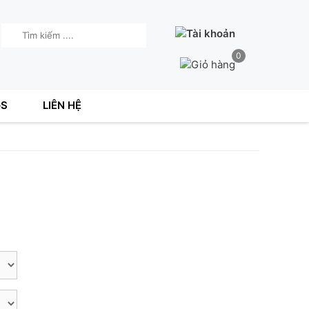
0
GS
LIÊN HỆ