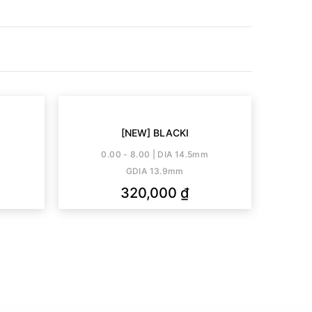
[NEW] BLACKI
m
0.00 - 8.00 | DIA 14.5mm
GDIA 13.9mm
320,000
₫