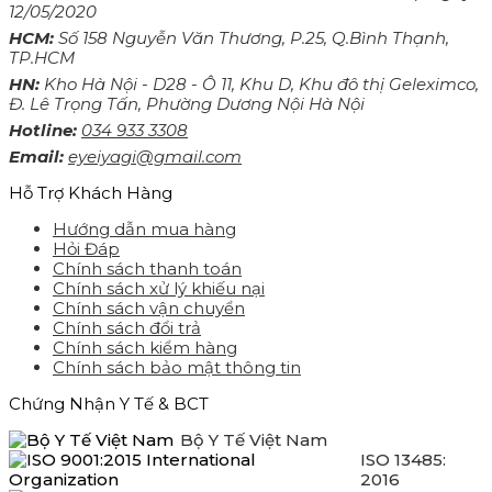
12/05/2020
HCM:
Số 158 Nguyễn Văn Thương, P.25, Q.Bình Thạnh,
TP.HCM
HN:
Kho Hà Nội - D28 - Ô 11, Khu D, Khu đô thị Geleximco,
Đ. Lê Trọng Tấn, Phường Dương Nội Hà Nội
Hotline:
034 933 3308
Email:
eyeiyagi@gmail.com
Hỗ Trợ Khách Hàng
Hướng dẫn mua hàng
Hỏi Đáp
Chính sách thanh toán
Chính sách xử lý khiếu nại
Chính sách vận chuyển
Chính sách đổi trả
Chính sách kiểm hàng
Chính sách bảo mật thông tin
Chứng Nhận Y Tế & BCT
Bộ Y Tế Việt Nam
ISO 13485:
2016