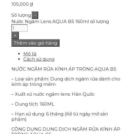
105,000
₫
Số lượng:
-
Nước Ngâm Lens AQUA B5 160ml số lượng
+
Thêm vào giỏ hàng
Mô tả
Cách sử dụng
NƯỚC NGÂM RỬA KÍNH ÁP TRÒNG AQUA B5
– Loại sản phẩm: Dung dịch ngâm rửa dành cho
kính áp tròng mềm
– Xuất xứ nước ngâm lens: Hàn Quốc
– Dung tích: 160ML
– Hạn sử dụng: 6 tháng (Kể từ ngày mở sản
phẩm)
CÔNG DỤNG DUNG DỊCH NGÂM RỬA KÍNH ÁP