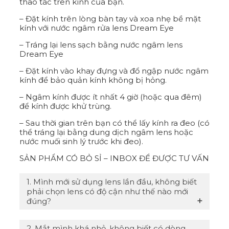
thao tác trên kính của bạn.
– Đặt kính trên lòng bàn tay và xoa nhẹ bề mặt
kính với nước ngâm rửa lens Dream Eye
– Tráng lại lens sạch bằng nước ngâm lens
Dream Eye
– Đặt kính vào khay đựng và đổ ngập nước ngâm
kính để bảo quản kính không bị hỏng.
– Ngâm kính được ít nhất 4 giờ (hoặc qua đêm)
để kính được khử trùng.
– Sau thời gian trên bạn có thể lấy kính ra đeo (có
thể tráng lại bằng dung dịch ngâm lens hoặc
nước muối sinh lý trước khi đeo).
SẢN PHẨM CÓ BỎ SỈ – INBOX ĐỂ ĐƯỢC TƯ VẤN
1. Mình mới sử dụng lens lần đầu, không biết
phải chọn lens có độ cận như thế nào mới
đúng?
Vì lens sẽ áp sát vào giác mạc của bạn vì vậy
2. Mắt mình khá nhỏ, không biết có dòng