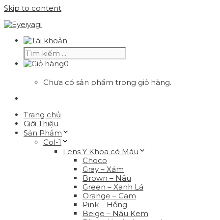
Skip to content
0
Chưa có sản phẩm trong giỏ hàng.
Trang chủ
Giới Thiệu
Sản Phẩm
Col-1
Lens Y Khoa có Màu
Choco
Gray – Xám
Brown – Nâu
Green – Xanh Lá
Orange – Cam
Pink – Hồng
Beige – Nâu Kem