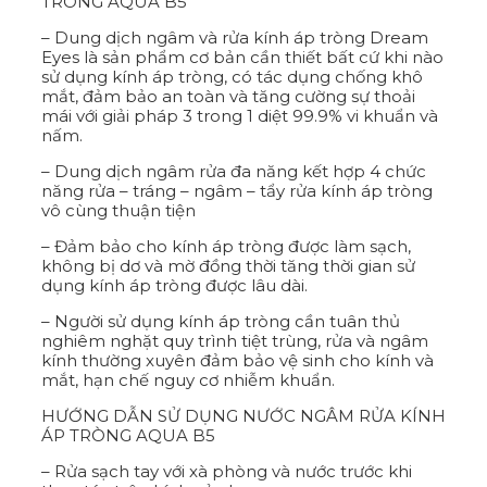
TRÒNG AQUA B5
– Dung dịch ngâm và rửa kính áp tròng Dream
Eyes là sản phẩm cơ bản cần thiết bất cứ khi nào
sử dụng kính áp tròng, có tác dụng chống khô
mắt, đảm bảo an toàn và tăng cường sự thoải
mái với giải pháp 3 trong 1 diệt 99.9% vi khuẩn và
nấm.
– Dung dịch ngâm rửa đa năng kết hợp 4 chức
năng rửa – tráng – ngâm – tẩy rửa kính áp tròng
vô cùng thuận tiện
– Đảm bảo cho kính áp tròng được làm sạch,
không bị dơ và mờ đồng thời tăng thời gian sử
dụng kính áp tròng được lâu dài.
– Người sử dụng kính áp tròng cần tuân thủ
nghiêm nghặt quy trình tiệt trùng, rửa và ngâm
kính thường xuyên đảm bảo vệ sinh cho kính và
mắt, hạn chế nguy cơ nhiễm khuẩn.
HƯỚNG DẪN SỬ DỤNG NƯỚC NGÂM RỬA KÍNH
ÁP TRÒNG AQUA B5
– Rửa sạch tay với xà phòng và nước trước khi