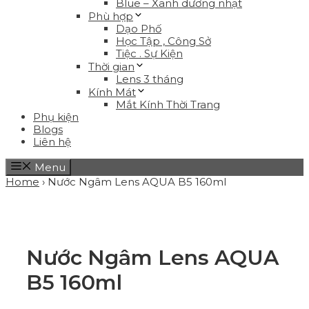
Blue – Xanh dương nhạt
Phù hợp
Dạo Phố
Học Tập , Công Sở
Tiệc . Sự Kiện
Thời gian
Lens 3 tháng
Kính Mát
Mắt Kính Thời Trang
Phụ kiện
Blogs
Liên hệ
Menu
Home
›
Nước Ngâm Lens AQUA B5 160ml
Nước Ngâm Lens AQUA
B5 160ml