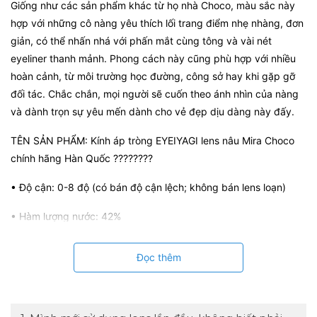
Giống như các sản phẩm khác từ họ nhà Choco, màu sắc này
hợp với những cô nàng yêu thích lối trang điểm nhẹ nhàng, đơn
giản, có thể nhấn nhá với phấn mắt cùng tông và vài nét
eyeliner thanh mảnh. Phong cách này cũng phù hợp với nhiều
hoàn cảnh, từ môi trường học đường, công sở hay khi gặp gỡ
đối tác. Chắc chắn, mọi người sẽ cuốn theo ánh nhìn của nàng
và dành trọn sự yêu mến dành cho vẻ đẹp dịu dàng này đấy.
TÊN SẢN PHẨM: Kính áp tròng EYEIYAGI lens nâu Mira Choco
chính hãng Hàn Quốc ????????
• Độ cận: 0-8 độ (có bán độ cận lệch; không bán lens loạn)
• Hàm lượng nước: 42%
• Độ cong của lens: 8.7
Đọc thêm
• Chất liệu: Silicone Hydrogel
• DIA: 14.2mm, GDIA: 13.0mm