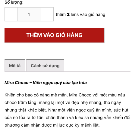
Số lượng:
MIRA
thêm
2
lens vào giỏ hàng
CHOCO
số
lượng
THÊM VÀO GIỎ HÀNG
Mô tả
Cách sử dụng
Mira Choco – Viên ngọc quý của tạo hóa
Khiến cho bao cô nàng mê mẩn, Mira Choco với một màu nâu
choco trầm lắng, mang lại một vẻ đẹp nhẹ nhàng, thơ ngây
nhưng thật khác biệt. Như một viên ngọc quý ẩn mình, sức hút
của nó tỏa ra từ tốn, chân thành và kiêu sa nhưng vẫn khiến đối
phương cảm nhận được mị lực cực kỳ mãnh liệt.